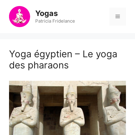
Aller
au
Yogas
Menu
contenu
Patricia Fridelance
Yoga égyptien – Le yoga
des pharaons